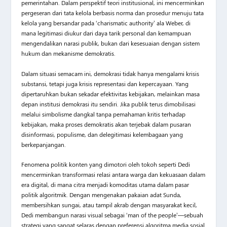
pemerintahan. Dalam perspektif teori institusional, ini mencerminkan
pergeseran dari tata kelola berbasis norma dan prosedur menuju tata
kelola yang bersandar pada ‘charismatic authority’ ala Weber, di
mana legitimasi diukur dari daya tarik personal dan kemampuan
mengendalikan narasi publik, bukan dari kesesuaian dengan sistem
hukum dan mekanisme demokratis.
Dalam situasi semacam ini, demokrasi tidak hanya mengalami krisis
substansi, tetapi juga krisis representasi dan kepercayaan. Yang
dipertaruhkan bukan sekadar efektivitas kebijakan, melainkan masa
depan institusi demokrasi itu sendiri. Jika publik terus dimobilisasi
melalui simbolisme dangkal tanpa pemahaman kritis terhadap
kebijakan, maka proses demokratis akan terjebak dalam pusaran
disinformasi, populisme, dan delegitimasi kelembagaan yang
berkepanjangan.
Fenomena politik konten yang dimotori oleh tokoh seperti Dedi
mencerminkan transformasi relasi antara warga dan kekuasaan dalam
era digital, di mana citra menjadi komoditas utama dalam pasar
politik algoritmik. Dengan mengenakan pakaian adat Sunda,
membersihkan sungai, atau tampil akrab dengan masyarakat kecil,
Dedi membangun narasi visual sebagai ‘man of the people’—sebuah
strategi yang sangat selaras dengan preferensi algoritma media sosial