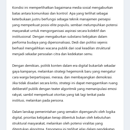
Kondisi ini memperlihatkan bagaimana media sosial mengaburkan
batas antara komunikasi dan kontrol. Apa yang terlihat sebagai
keterbukaan justru berfungsi sebagai teknik manajemen persepsi
yang memperkuat posisi elite populis, sembari melumpuhkan potensi
masyarakat untuk mengorganisasi aspirasi secara kolektif dan
institusional. Dengan mengaburkan substansi kebijakan dalam
performa budaya yang dipersonalisasi, Dedi dan politisi sejenis
berhasil mengalihkan wacana publik dari soal keadilan struktural
menjadi sekadar persoalan citra dan kedekatan semu.
Dengan demikian, politik konten dalam era digital bukanlah sekadar
gaya kampanye, melainkan strategi hegemonik baru yang mengatur
cara warga berpartisipasi, merasa, dan membayangkan demokrasi.
Jika tidak disadari secara kritis, strategi ini dapat menggantikan ruang
deliberatif publik dengan teater algoritmik yang memanipulasi emosi
rakyat, sambil memperkuat otoritas yang tak lagi terikat pada
institusi, melainkan pada persona.
Dalam lanskap pemerintahan yang semakin dipengaruhi oleh logika
digital, prioritas kebijakan kerap dibentuk bukan oleh kebutuhan
struktural masyarakat, melainkan oleh potensi viralitas yang
ditentukan algoritma. Fenomena ini terlihat jelas dalam pendekatan