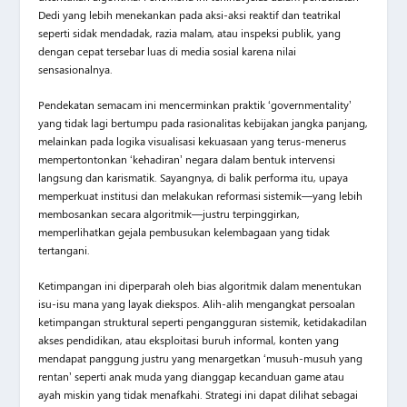
Dedi yang lebih menekankan pada aksi-aksi reaktif dan teatrikal
seperti sidak mendadak, razia malam, atau inspeksi publik, yang
dengan cepat tersebar luas di media sosial karena nilai
sensasionalnya.
Pendekatan semacam ini mencerminkan praktik ‘governmentality’
yang tidak lagi bertumpu pada rasionalitas kebijakan jangka panjang,
melainkan pada logika visualisasi kekuasaan yang terus-menerus
mempertontonkan ‘kehadiran’ negara dalam bentuk intervensi
langsung dan karismatik. Sayangnya, di balik performa itu, upaya
memperkuat institusi dan melakukan reformasi sistemik—yang lebih
membosankan secara algoritmik—justru terpinggirkan,
memperlihatkan gejala pembusukan kelembagaan yang tidak
tertangani.
Ketimpangan ini diperparah oleh bias algoritmik dalam menentukan
isu-isu mana yang layak diekspos. Alih-alih mengangkat persoalan
ketimpangan struktural seperti pengangguran sistemik, ketidakadilan
akses pendidikan, atau eksploitasi buruh informal, konten yang
mendapat panggung justru yang menargetkan ‘musuh-musuh yang
rentan’ seperti anak muda yang dianggap kecanduan game atau
ayah miskin yang tidak menafkahi. Strategi ini dapat dilihat sebagai