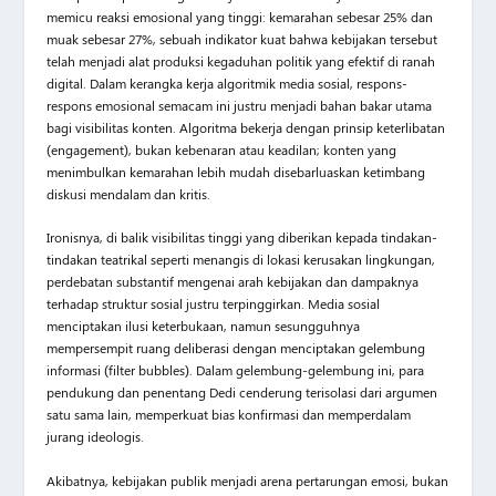
memicu reaksi emosional yang tinggi: kemarahan sebesar 25% dan
muak sebesar 27%, sebuah indikator kuat bahwa kebijakan tersebut
telah menjadi alat produksi kegaduhan politik yang efektif di ranah
digital. Dalam kerangka kerja algoritmik media sosial, respons-
respons emosional semacam ini justru menjadi bahan bakar utama
bagi visibilitas konten. Algoritma bekerja dengan prinsip keterlibatan
(engagement), bukan kebenaran atau keadilan; konten yang
menimbulkan kemarahan lebih mudah disebarluaskan ketimbang
diskusi mendalam dan kritis.
Ironisnya, di balik visibilitas tinggi yang diberikan kepada tindakan-
tindakan teatrikal seperti menangis di lokasi kerusakan lingkungan,
perdebatan substantif mengenai arah kebijakan dan dampaknya
terhadap struktur sosial justru terpinggirkan. Media sosial
menciptakan ilusi keterbukaan, namun sesungguhnya
mempersempit ruang deliberasi dengan menciptakan gelembung
informasi (filter bubbles). Dalam gelembung-gelembung ini, para
pendukung dan penentang Dedi cenderung terisolasi dari argumen
satu sama lain, memperkuat bias konfirmasi dan memperdalam
jurang ideologis.
Akibatnya, kebijakan publik menjadi arena pertarungan emosi, bukan