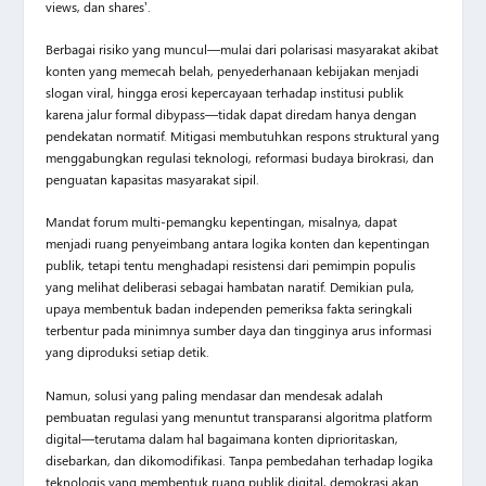
views, dan shares’.
Berbagai risiko yang muncul—mulai dari polarisasi masyarakat akibat
konten yang memecah belah, penyederhanaan kebijakan menjadi
slogan viral, hingga erosi kepercayaan terhadap institusi publik
karena jalur formal dibypass—tidak dapat diredam hanya dengan
pendekatan normatif. Mitigasi membutuhkan respons struktural yang
menggabungkan regulasi teknologi, reformasi budaya birokrasi, dan
penguatan kapasitas masyarakat sipil.
Mandat forum multi-pemangku kepentingan, misalnya, dapat
menjadi ruang penyeimbang antara logika konten dan kepentingan
publik, tetapi tentu menghadapi resistensi dari pemimpin populis
yang melihat deliberasi sebagai hambatan naratif. Demikian pula,
upaya membentuk badan independen pemeriksa fakta seringkali
terbentur pada minimnya sumber daya dan tingginya arus informasi
yang diproduksi setiap detik.
Namun, solusi yang paling mendasar dan mendesak adalah
pembuatan regulasi yang menuntut transparansi algoritma platform
digital—terutama dalam hal bagaimana konten diprioritaskan,
disebarkan, dan dikomodifikasi. Tanpa pembedahan terhadap logika
teknologis yang membentuk ruang publik digital, demokrasi akan