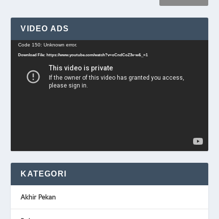
VIDEO ADS
Video
Code 150: Unknown error.
Player
Download File: https://www.youtube.com/watch?v=oCndCoZ3v-w&_=1
KATEGORI
Akhir Pekan