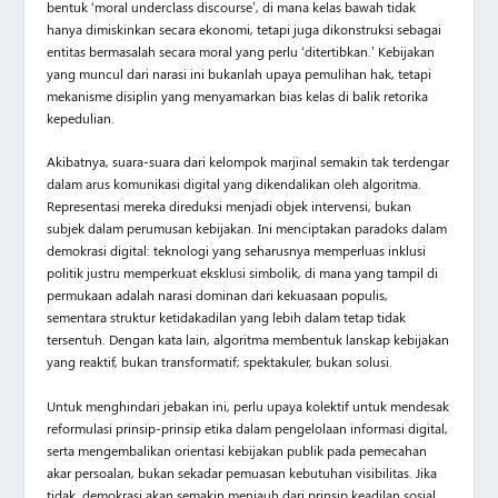
bentuk ‘moral underclass discourse’, di mana kelas bawah tidak
hanya dimiskinkan secara ekonomi, tetapi juga dikonstruksi sebagai
entitas bermasalah secara moral yang perlu ‘ditertibkan.’ Kebijakan
yang muncul dari narasi ini bukanlah upaya pemulihan hak, tetapi
mekanisme disiplin yang menyamarkan bias kelas di balik retorika
kepedulian.
Akibatnya, suara-suara dari kelompok marjinal semakin tak terdengar
dalam arus komunikasi digital yang dikendalikan oleh algoritma.
Representasi mereka direduksi menjadi objek intervensi, bukan
subjek dalam perumusan kebijakan. Ini menciptakan paradoks dalam
demokrasi digital: teknologi yang seharusnya memperluas inklusi
politik justru memperkuat eksklusi simbolik, di mana yang tampil di
permukaan adalah narasi dominan dari kekuasaan populis,
sementara struktur ketidakadilan yang lebih dalam tetap tidak
tersentuh. Dengan kata lain, algoritma membentuk lanskap kebijakan
yang reaktif, bukan transformatif; spektakuler, bukan solusi.
Untuk menghindari jebakan ini, perlu upaya kolektif untuk mendesak
reformulasi prinsip-prinsip etika dalam pengelolaan informasi digital,
serta mengembalikan orientasi kebijakan publik pada pemecahan
akar persoalan, bukan sekadar pemuasan kebutuhan visibilitas. Jika
tidak, demokrasi akan semakin menjauh dari prinsip keadilan sosial,