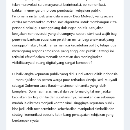
telah merevolusi cara masyarakat berinteraksi, berkomunikasi,
bahkan memengaruhi proses pembuatan kebijakan publik.
Fenomena ini tampak jelas dalam sosok Dedi Mulyadi, yang secara
cerdas memanfaatkan mekanisme algoritma untuk membangun citra
personal sekaligus menggalang dukungan politik. Kebijakan-
kebijakan kontroversial yang diusungnya, seperti sterilisasi wajib bagi
penerima bantuan sosial dan pelatihan militer bagi anak-anak yang
dianggap ‘nakal’, tidak hanya memicu kegaduhan politik, tetapi juga
merangsang respons emosional yang tinggi dari publik. Strategi ini
terbukti efektif dalam menarik perhatian dan meningkatkan
visibilitasnya di ruang digital yang sangat kompetitif.
Di balik angka kepuasan publik yang dirilis Indikator Politik Indonesia
—menunjukkan 95 persen warga puas terhadap kinerja Dedi Mulyadi
sebagai Gubernur Jawa Barat—tersimpan dinamika yang lebih
kompleks. Dominasi narasi visual dan performa digital menjadikan
kebijakan tak lagi dinilai dari substansinya, melainkan dari seberapa
mudah ia dikemas menjadi konten viral. Tingginya kepuasan publik
bisa jadi lebih mencerminkan keberhasilan manipulasi simbolik dan
strategi komunikasi populis ketimbang pencapaian kebijakan yang
berdampak nyata.