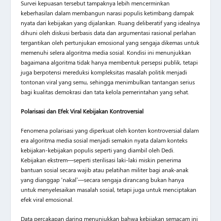
Survei kepuasan tersebut tampaknya lebih mencerminkan
keberhasilan dalam membangun narasi populis ketimbang dampak
nyata dari kebijakan yang dijalankan. Ruang deliberatif yang idealnya
dihuni oleh diskusi berbasis data dan argumentasi rasional perlahan
tergantikan oleh pertunjukan emosional yang sengaja dikemas untuk
memenuhi selera algoritma media sosial. Kondisi ini menunjukkan
bagaimana algoritma tidak hanya membentuk persepsi publik, tetapi
juga berpotensi mereduksi kompleksitas masalah politik menjadi
tontonan viral yang semu, sehingga menimbulkan tantangan serius
bagi kualitas demokrasi dan tata kelola pemerintahan yang sehat.
Polarisasi dan Efek Viral Kebijakan Kontroversial
Fenomena polarisasi yang diperkuat oleh konten kontroversial dalam
era algoritma media sosial menjadi semakin nyata dalam konteks
kebijakan-kebijakan populis seperti yang diambil oleh Dedi.
Kebijakan ekstrem—seperti sterilisasi laki-laki miskin penerima
bantuan sosial secara wajib atau pelatihan militer bagi anak-anak
yang dianggap ‘nakal’—secara sengaja dirancang bukan hanya
untuk menyelesaikan masalah sosial, tetapi juga untuk menciptakan
efek viral emosional.
Data percakapan daring menunjukkan bahwa kebijakan semacam ini