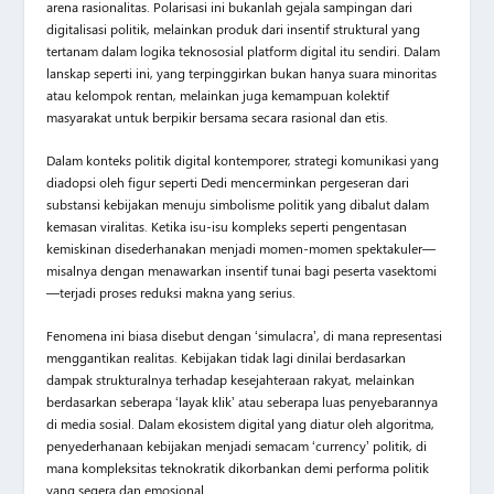
arena rasionalitas. Polarisasi ini bukanlah gejala sampingan dari
digitalisasi politik, melainkan produk dari insentif struktural yang
tertanam dalam logika teknososial platform digital itu sendiri. Dalam
lanskap seperti ini, yang terpinggirkan bukan hanya suara minoritas
atau kelompok rentan, melainkan juga kemampuan kolektif
masyarakat untuk berpikir bersama secara rasional dan etis.
Dalam konteks politik digital kontemporer, strategi komunikasi yang
diadopsi oleh figur seperti Dedi mencerminkan pergeseran dari
substansi kebijakan menuju simbolisme politik yang dibalut dalam
kemasan viralitas. Ketika isu-isu kompleks seperti pengentasan
kemiskinan disederhanakan menjadi momen-momen spektakuler—
misalnya dengan menawarkan insentif tunai bagi peserta vasektomi
—terjadi proses reduksi makna yang serius.
Fenomena ini biasa disebut dengan ‘simulacra’, di mana representasi
menggantikan realitas. Kebijakan tidak lagi dinilai berdasarkan
dampak strukturalnya terhadap kesejahteraan rakyat, melainkan
berdasarkan seberapa ‘layak klik’ atau seberapa luas penyebarannya
di media sosial. Dalam ekosistem digital yang diatur oleh algoritma,
penyederhanaan kebijakan menjadi semacam ‘currency’ politik, di
mana kompleksitas teknokratik dikorbankan demi performa politik
yang segera dan emosional.