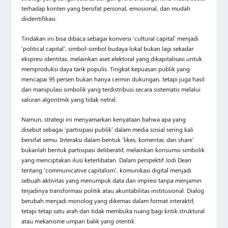
terhadap konten yang bersifat personal, emosional, dan mudah
diidentifikasi.
Tindakan ini bisa dibaca sebagai konversi ‘cultural capital’ menjadi
‘political capital’; simbol-simbol budaya lokal bukan lagi sekadar
ekspresi identitas, melainkan aset elektoral yang dikapitalisasi untuk
memproduksi daya tarik populis. Tingkat kepuasan publik yang
mencapai 95 persen bukan hanya cermin dukungan, tetapi juga hasil
dari manipulasi simbolik yang terdistribusi secara sistematis melalui
saluran algoritmik yang tidak netral.
Namun, strategi ini menyamarkan kenyataan bahwa apa yang
disebut sebagai ‘partisipasi publik’ dalam media sosial sering kali
bersifat semu. Interaksi dalam bentuk ‘likes, komentar, dan share’
bukanlah bentuk partisipasi deliberatif, melainkan konsumsi simbolik
yang menciptakan ilusi keterlibatan. Dalam perspektif Jodi Dean
tentang ‘communicative capitalism’, komunikasi digital menjadi
sebuah aktivitas yang menumpuk data dan impresi tanpa menjamin
terjadinya transformasi politik atau akuntabilitas institusional. Dialog
berubah menjadi monolog yang dikemas dalam format interaktif,
tetapi tetap satu arah dan tidak membuka ruang bagi kritik struktural
atau mekanisme umpan balik yang otentik.